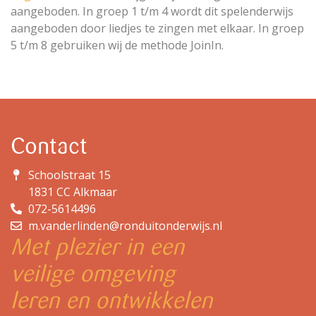
aangeboden. In groep 1 t/m 4 wordt dit spelenderwijs
aangeboden door liedjes te zingen met elkaar. In groep
5 t/m 8 gebruiken wij de methode JoinIn.
Contact
Schoolstraat 15
1831 CC Alkmaar
072-5614496
m.vanderlinden@ronduitonderwijs.nl
Met plezier in een
veilige omgeving
leren en ontwikkelen