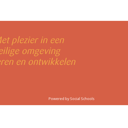
et plezier in een
eilige omgeving
eren en ontwikkelen
Powered by
Social Schools