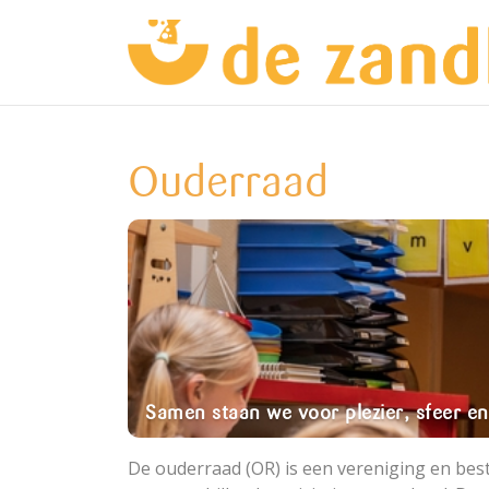
Ouderraad
Samen staan we voor plezier, sfeer en 
De ouderraad (OR) is een vereniging en best