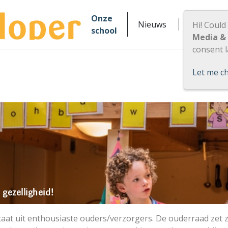
Onze
Nieuws
Praktisch
Hi! Could
school
Media &
consent l
Let me c
gezelligheid!
aat uit enthousiaste ouders/verzorgers. De ouderraad zet zi