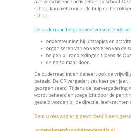
aan verschillende activiteiten op school. 
school kan niet zonder de hulp en betrokken
school.
De ouderraad helpt bij veel verschillende acti
ondersteuning bij uitstapjes en activit
organiseren van en versieren van de sc
helpen bij rondleidingen tijdens de O
en ga zo maar door...
De ouderraad int en beheert ook de vrijwill
betaald. De OR vergadert zes keer per jaar.
georganiseerd. Tijdens de jaarvergadering 
wordt beheerd en toegelicht door de penni
gesteld worden bij de directie, leerkrachten
Bent u nieuwsgierig geworden? Neem gerust 
orzandloper@ronduitonderwijs.nl