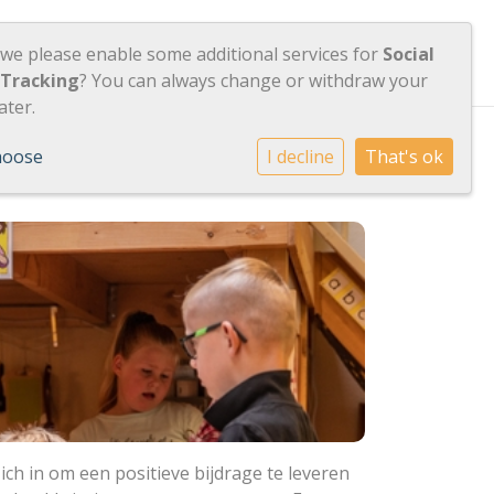
Contact
Inloggen
 we please enable some additional services for
Social
 Tracking
? You can always change or withdraw your
ater.
hoose
I decline
That's ok
ch in om een positieve bijdrage te leveren